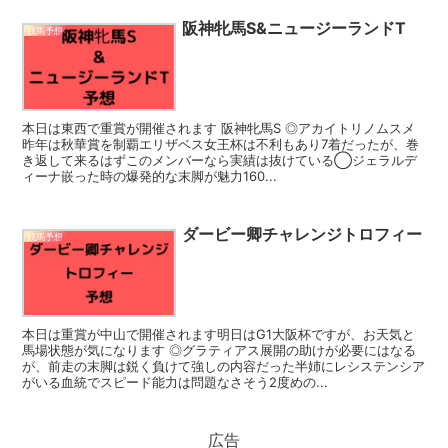
阪神牝馬S&ニュージーランドT
競馬予想
本日は東西で重賞が開催されます 阪神牝馬S ◎アカイトリノムスメ
昨年は秋華賞を制覇エリザベス女王杯は不利もあり7着だったが、巻
き返して来るはずこのメンバーなら実績は抜けている◯ジェラルデ
ィーナ嵌った時の爆発的な末脚が魅力160...
ダービー卿チャレンジトロフィー
競馬予想
本日は重賞が中山で開催されます明日はG1大阪杯ですが、お天気と
馬場状態が気になります ◎グラティアス展開の助けが必要にはなる
が、前走の末脚は鋭く負けて強しの内容だった半姉にレシステンシア
がいる血統でスピード能力は問題なさそう2度めの...
広告