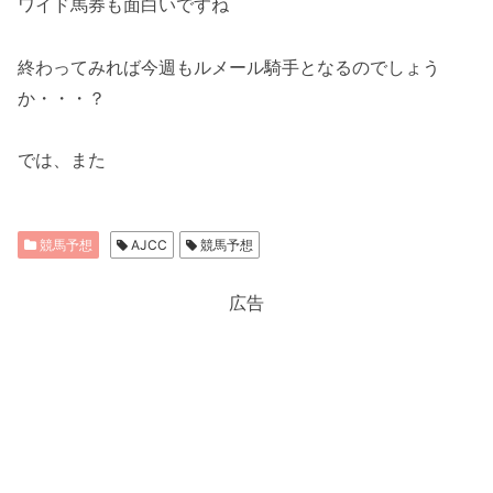
ワイド馬券も面白いですね
終わってみれば今週もルメール騎手となるのでしょう
か・・・？
では、また
競馬予想
AJCC
競馬予想
広告