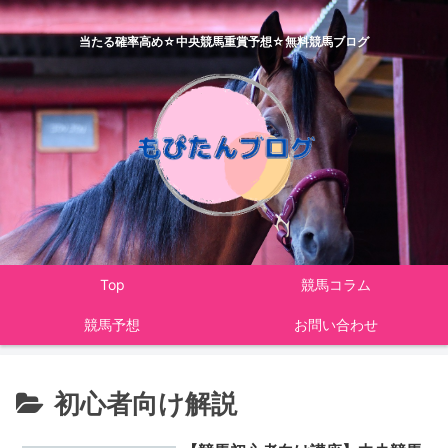
当たる確率高め☆中央競馬重賞予想☆無料競馬ブログ
Top
競馬コラム
競馬予想
お問い合わせ
初心者向け解説