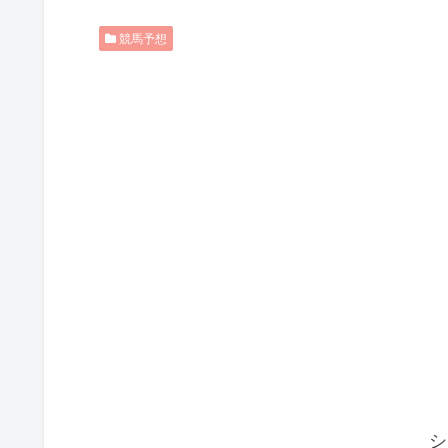
競馬予想
シ