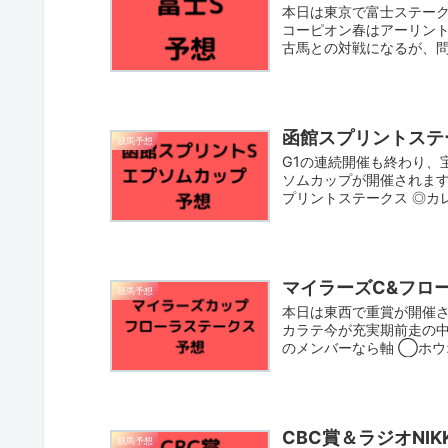
本日は東京で富士ステーク
コーピオン春はアーリント
古馬との対戦になるが、問
函館スプリントステ
競馬予想
G1の連続開催も終わり、
ソムカップが開催されます
プリントステークス ◎カ
マイラーズC&フロ
競馬予想
本日は東西で重賞が開催さ
カラテ今が充実期前走の
のメンバーなら軸 ◯ホウ
CBC賞＆ラジオNIKK
競馬予想