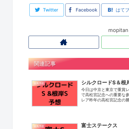
Twitter
Facebook
はて
mopit
関連記事
シルクロードS＆根
競馬予想
今日は中京と東京で重賞
で高松宮記念への重要な参
レア昨年の高松宮記念の勝ち
富士ステークス
競馬予想