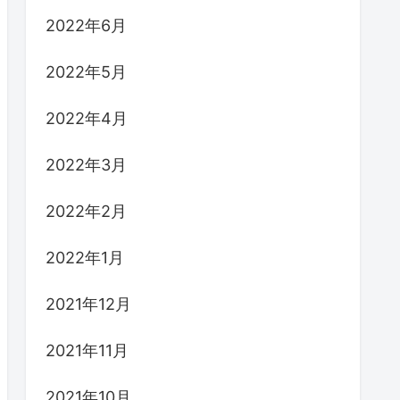
2022年6月
2022年5月
2022年4月
2022年3月
2022年2月
2022年1月
2021年12月
2021年11月
2021年10月