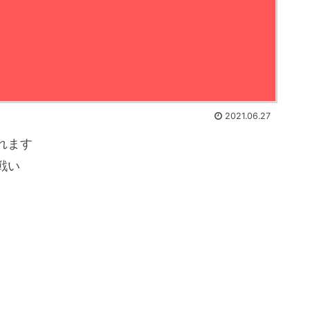
2021.06.27
れます
戦い