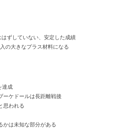
ははずしていない、安定した成績
購入の大きなプラス材料になる
を達成
ブーケドールは長距離戦後
と思われる
るかは未知な部分がある