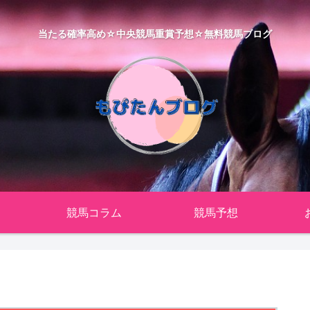
当たる確率高め☆中央競馬重賞予想☆無料競馬ブログ
競馬コラム
競馬予想