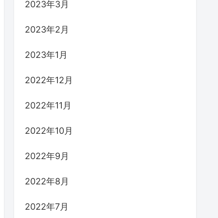
2023年3月
2023年2月
2023年1月
2022年12月
2022年11月
2022年10月
2022年9月
2022年8月
2022年7月