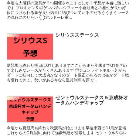
今週も大混戦の重賞が２つ開催されますとにかく予想が本当に難しい
です プロキオンS ◎ゲンパチルシファー小倉競馬との相性が良い好
位につけられる事が良い結果に結びついているのだろううまくレース
の流れにのりたい ◯アルドーレ重...
シリウスステークス
競馬予想
夏競馬も終わり明日はG1もありますここからまた年末までG1を含め
て楽しみなレースがたくさんあります ◎ジュンライトボルト芝から
ダートに転向して大成功かなりのダート適正があるのは確かダート戦
も慣れてきて、勢いがある今なら重賞制覇も夢で...
セントウルステークス＆京成杯オ
競馬予想
ータムハンデキャップ
今週から夏競馬も終わり秋競馬が始まります早速東西でG1馬が登場
これからのG1戦線に向けて強豪馬達が登場します セントウルS ◎レ