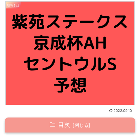
競馬予想
2022.09.10
目次