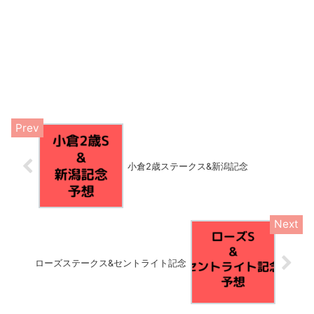
小倉2歳ステークス&新潟記念
ローズステークス&セントライト記念