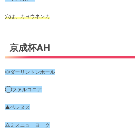
穴は、カヨウネンカ
京成杯AH
◎ダーリントンホール
◯ファルコニア
▲ベレヌス
△ミスニューヨーク