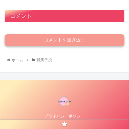
コメント
コメントを書き込む
ホーム
競馬予想
プライバシーポリシー
© 2020 もぴたんブログ.