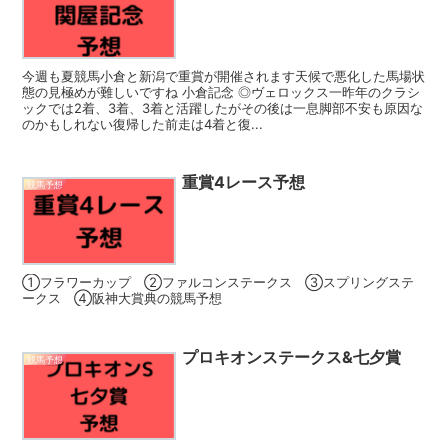
今週も夏競馬小倉と新潟で重賞が開催されます天候で悪化した馬場状
態の見極めが難しいですね 小倉記念 ◎ヴェロックス一昨年のクラシ
ックでは2着、3着、3着と活躍したがその後は一息脚部不安も原因な
のかもしれない復帰した前走は4着と復...
重賞4レース予想
競馬予想
①フラワーカップ ②ファルコンステークス ③スプリングステ
ークス ④阪神大賞典の競馬予想
プロキオンステークス&七夕賞
競馬予想