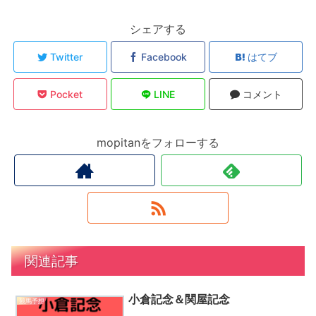
シェアする
Twitter
Facebook
はてブ
Pocket
LINE
コメント
mopitanをフォローする
関連記事
小倉記念＆関屋記念
競馬予想