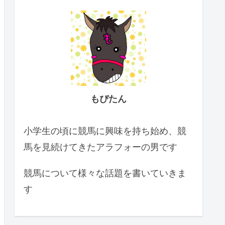
もぴたん
小学生の頃に競馬に興味を持ち始め、競
馬を見続けてきたアラフォーの男です
競馬について様々な話題を書いていきま
す