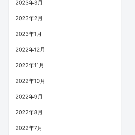
2023年3月
2023年2月
2023年1月
2022年12月
2022年11月
2022年10月
2022年9月
2022年8月
2022年7月