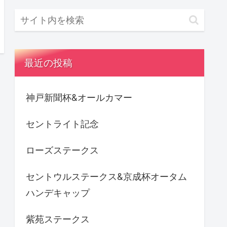
最近の投稿
神戸新聞杯&オールカマー
セントライト記念
ローズステークス
セントウルステークス&京成杯オータム
ハンデキャップ
紫苑ステークス