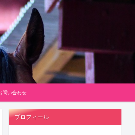
お問い合わせ
プロフィール