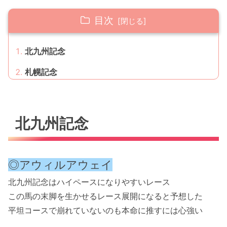
目次
北九州記念
札幌記念
北九州記念
◎アウィルアウェイ
北九州記念はハイペースになりやすいレース
この馬の末脚を生かせるレース展開になると予想した
平坦コースで崩れていないのも本命に推すには心強い