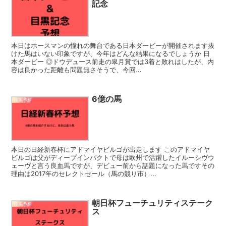
記念
本日はホースマンの憧れの舞台である日本ダービーが開催されます抜
けた馬はいない印象ですが、今年はどんな結果になるでしょうか 日
本ダービー ◎ドウデュース前走の皐月賞では3着と敗れはしたが、内
容は良かった距離も問題無さそうで、今回...
6億の馬
競馬予想
本日の日経新春杯にアドマイヤビルゴが出走します このアドマイヤ
ビルゴは父がディープインパクトで母は欧州で活躍したイルーシヴウ
ェーヴと言う良血馬ですが、デビュー前から話題になった馬ですその
理由は2017年のセレクトセール（馬の競り市）...
朝日杯フューチュリティステーク
競馬予想
ス