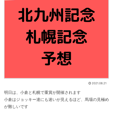
2021.08.21
明日は、小倉と札幌で重賞が開催されます
小倉はジョッキー達にも迷いが見えるほど、馬場の見極め
が難しいです