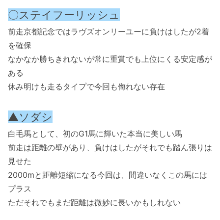
〇ステイフーリッシュ
前走京都記念ではラヴズオンリーユーに負けはしたが2着
を確保
なかなか勝ちきれないが常に重賞でも上位にくる安定感が
ある
休み明けも走るタイプで今回も侮れない存在
▲ソダシ
白毛馬として、初のG1馬に輝いた本当に美しい馬
前走は距離の壁があり、負けはしたがそれでも踏ん張りは
見せた
2000mと距離短縮になる今回は、間違いなくこの馬には
プラス
ただそれでもまだ距離は微妙に長いかもしれない