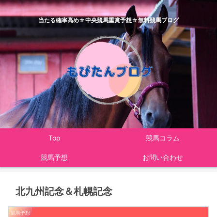
当たる確率高め☆中央競馬重賞予想☆無料競馬ブログ
Top
競馬コラム
競馬予想
お問い合わせ
北九州記念＆札幌記念
競馬予想