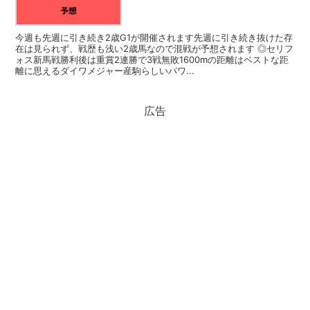
今週も先週に引き続き2歳G1が開催されます先週に引き続き抜けた存
在は見られず、戦歴も浅い2歳馬なので混戦が予想されます ◎セリフ
ォス新馬戦勝利後は重賞2連勝で3戦無敗1600mの距離はベストな距
離に思えるダイワメジャー産駒らしいパワ...
広告