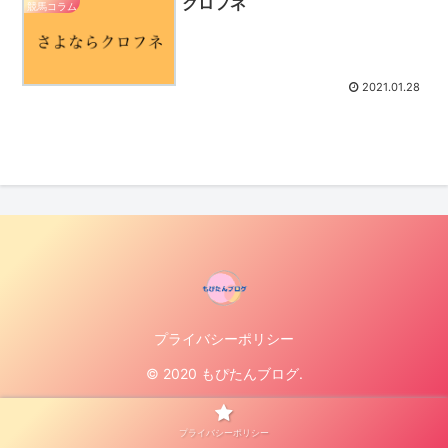
クロフネ
競馬コラム
2021.01.28
プライバシーポリシー
© 2020 もぴたんブログ.
プライバシーポリシー