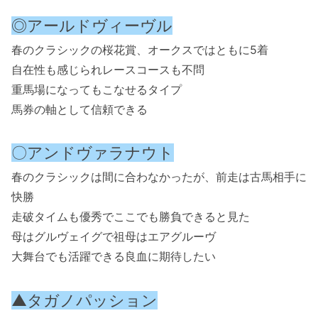
◎アールドヴィーヴル
春のクラシックの桜花賞、オークスではともに5着
自在性も感じられレースコースも不問
重馬場になってもこなせるタイプ
馬券の軸として信頼できる
〇アンドヴァラナウト
春のクラシックは間に合わなかったが、前走は古馬相手に
快勝
走破タイムも優秀でここでも勝負できると見た
母はグルヴェイグで祖母はエアグルーヴ
大舞台でも活躍できる良血に期待したい
▲タガノパッション