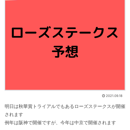
2021.09.18
明日は秋華賞トライアルでもあるローズステークスが開催
されます
例年は阪神で開催ですが、今年は中京で開催されます