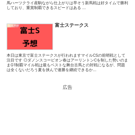
馬ハーツクライ産駒ながら仕上がりは早そう新馬戦は好タイムで勝利
しており、重賞制覇できるスピードはある ...
富士ステークス
競馬予想
本日は東京で富士ステークスが行われますマイルCSの前哨戦として
注目です ◎ダノンスコーピオン春はアーリントンCを制した勢いのま
まG1制覇マイル戦は最もベストな舞台古馬との対戦になるが、問題
は全くないだろう夏を挟んで連勝を継続できるか...
広告