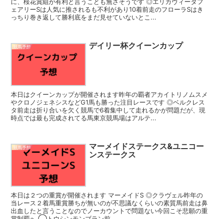
に、桜花賞組が有利と言うことも無さそうです ◎エリカヴィータフ
ェアリーSは人気に推されるも不利があり10着前走のフローラSはき
っちり巻き返して勝利底をまだ見せていないとこ...
デイリー杯クイーンカップ
競馬予想
本日はクイーンカップが開催されます昨年の覇者アカイトリノムスメ
やクロノジェネシスなどG1馬も勝った注目レースです ◎ベルクレス
タ前走は折り合いを欠く競馬で6着集中して走れるかが問題だが、現
時点では最も完成されてる馬東京競馬場はアルテ...
マーメイドステークス&ユニコー
競馬予想
ンステークス
本日は２つの重賞が開催されます マーメイドS ◎クラヴェル昨年の
当レース２着馬重賞勝ちが無いのが不思議なくらいの素質馬前走は鼻
出血したと言うことなのでノーカウントで問題ない今回こそ悲願の重
賞制覇へ ◯トウシンモンブラン前...