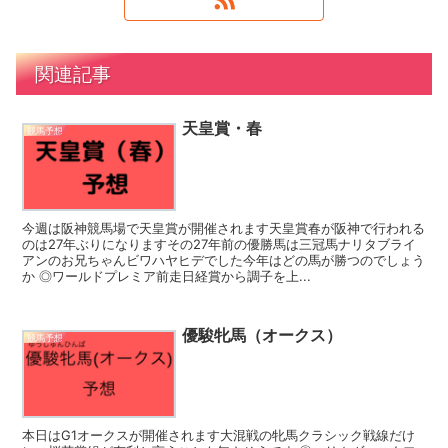
関連記事
天皇賞・春
競馬予想
今週は阪神競馬場で天皇賞が開催されます天皇賞春が阪神で行われる
のは27年ぶりになりますその27年前の優勝馬は三冠馬ナリタブライ
アンのお兄ちゃんビワハヤヒデでした今年はどの馬が勝つのでしょう
か ◎ワールドプレミア前走日経賞から調子を上...
優駿牝馬（オークス）
競馬予想
本日はG1オークスが開催されます大混戦の牝馬クラシック戦線だけ