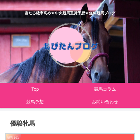
当たる確率高め☆中央競馬重賞予想☆無料競馬ブログ
Top
競馬コラム
競馬予想
お問い合わせ
優駿牝馬
競馬予想