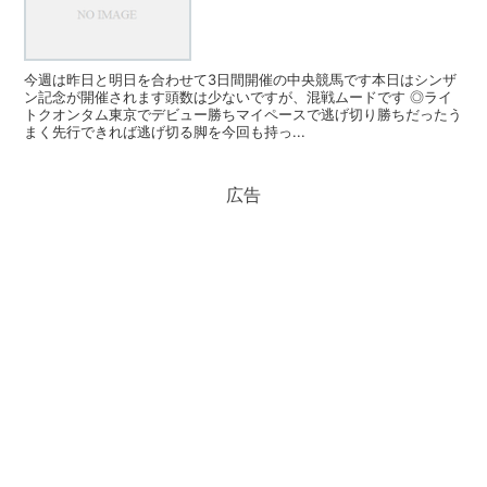
今週は昨日と明日を合わせて3日間開催の中央競馬です本日はシンザ
ン記念が開催されます頭数は少ないですが、混戦ムードです ◎ライ
トクオンタム東京でデビュー勝ちマイペースで逃げ切り勝ちだったう
まく先行できれば逃げ切る脚を今回も持っ...
広告