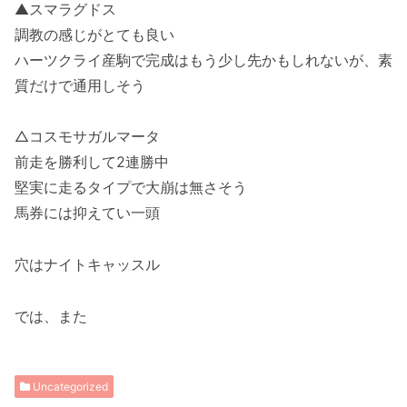
▲スマラグドス
調教の感じがとても良い
ハーツクライ産駒で完成はもう少し先かもしれないが、素
質だけで通用しそう
△コスモサガルマータ
前走を勝利して2連勝中
堅実に走るタイプで大崩は無さそう
馬券には抑えてい一頭
穴はナイトキャッスル
では、また
Uncategorized