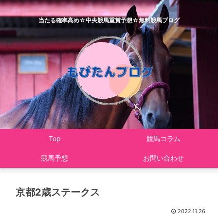
当たる確率高め☆中央競馬重賞予想☆無料競馬ブログ
Top
競馬コラム
競馬予想
お問い合わせ
京都2歳ステークス
2022.11.26