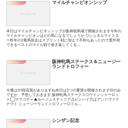
マイルチャンピオンシップ
Uncategorized
本日はマイルチャンピオンシップが阪神競馬場で開催されます今年の
マイルチャンピオンはどの馬になるでしょうか ◎シュネルマイスタ
ー昨年の2着馬前走はスプリント戦に加えて不利もあったので度外視
できるベストのマイル戦で巻き返してくる...
阪神牝馬ステークス＆ニュージー
Uncategorized
ランドトロフィー
今週はG1桜花賞がありますね本日は2つの重賞が開催されます印のみ
ですが、予想しておきます 阪神牝馬ステークス◎ウインシャーロッ
ト◯ママコチャ▲ルージュスティリア△ピンハイ穴はアンドヴァラ
ナウト ニュージーランドトロフィー◎ドル...
シンザン記念
Uncategorized