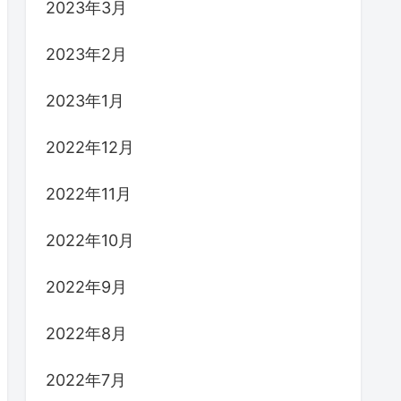
2023年3月
2023年2月
2023年1月
2022年12月
2022年11月
2022年10月
2022年9月
2022年8月
2022年7月