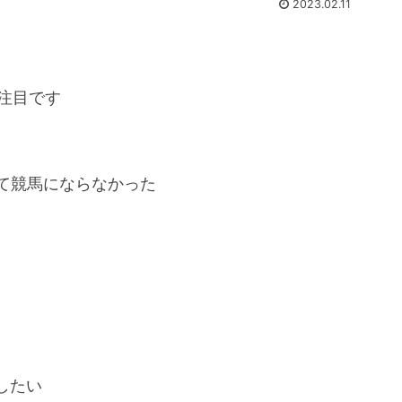
2023.02.11
注目です
て競馬にならなかった
したい