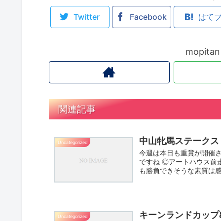
Twitter
Facebook
はて
mopit
関連記事
中山牝馬ステークス
Uncategorized
今週は本日も重賞が開催さ
ですね ◎アートハウス前
も勝負できそうな素質は感
キーンランドカップ
Uncategorized