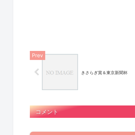
きさらぎ賞＆東京新聞杯
コメント