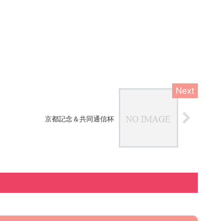
京都記念＆共同通信杯