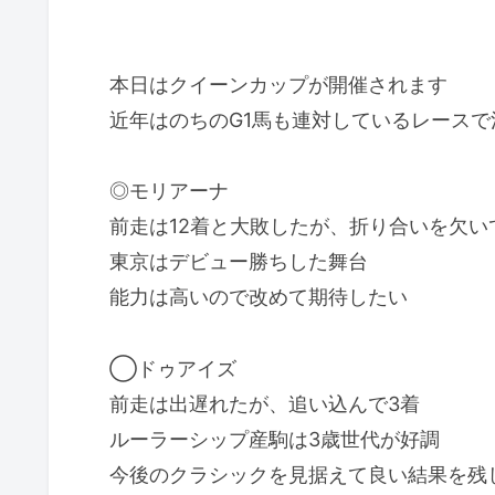
本日はクイーンカップが開催されます
近年はのちのG1馬も連対しているレースで
◎モリアーナ
前走は12着と大敗したが、折り合いを欠い
東京はデビュー勝ちした舞台
能力は高いので改めて期待したい
◯ドゥアイズ
前走は出遅れたが、追い込んで3着
ルーラーシップ産駒は3歳世代が好調
今後のクラシックを見据えて良い結果を残