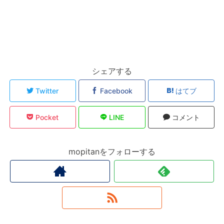
シェアする
Twitter
Facebook
はてブ
Pocket
LINE
コメント
mopitanをフォローする