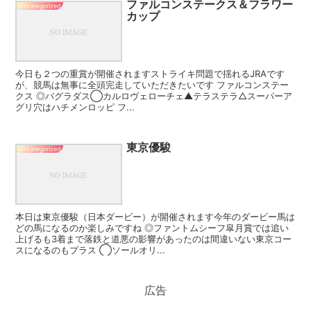
ファルコンステークス＆フラワー
Uncategorized
カップ
今日も２つの重賞が開催されますストライキ問題で揺れるJRAです
が、競馬は無事に全頭完走していただきたいです ファルコンステー
クス ◎バグラダス◯カルロヴェローチェ▲テラステラ△スーパーア
グリ穴はハチメンロッピ フ...
東京優駿
Uncategorized
本日は東京優駿（日本ダービー）が開催されます今年のダービー馬は
どの馬になるのか楽しみですね ◎ファントムシーフ皐月賞では追い
上げるも3着まで落鉄と道悪の影響があったのは間違いない東京コー
スになるのもプラス ◯ソールオリ...
広告