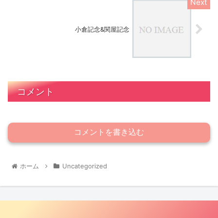
小倉記念&関屋記念
コメント
コメントを書き込む
ホーム
Uncategorized